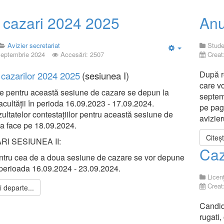
 cazari 2024 2025
Anu
Avizier secretariat
Stude
Septembrie 2024
Accesări: 2507
Creat
Empty
După re
 cazarilor 2024 2025
(sesiunea I)
care vo
le pentru această sesiune de cazare se depun la
septem
acultății în perioda 16.09.2023 - 17.09.2024.
pe pagi
zultatelor contestațiilor pentru această sesiune de
avizier
a face pe 18.09.2024.
Citeș
RI SESIUNEA II:
Caz
entru cea de a doua sesiune de cazare se vor depune
n perioada 16.09.2024 - 23.09.2024.
Licen
Creat
 departe...
Candid
rugati