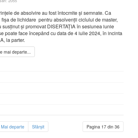
ări: 2055
Empty
ințele de absolvire au fost întocmite și semnate. Ca
fișa de lichidare pentru absolvenții ciclului de master,
u susținut și promovat DISERTAȚIA în sesiunea iunie
e poate face începând cu data de 4 iulie 2024, în incinta
, la parter.
te mai departe...
Mai departe
Sfârșit
Pagina 17 din 36