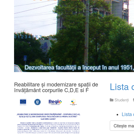
0
1
2
3
4
5
6
7
Lista 
Reabilitare și modernizare spații de
învățământ corpurile C,D,E si F
Studenți
Lista
Citește mai