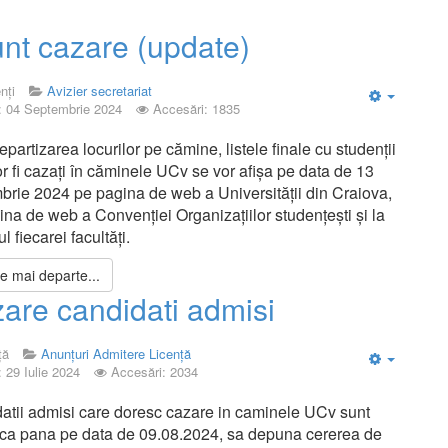
nt cazare (update)
nți
Avizier secretariat
: 04 Septembrie 2024
Accesări: 1835
Empty
partizarea locurilor pe cămine, listele finale cu studenții
r fi cazați în căminele UCv se vor afișa pe data de 13
brie 2024 pe pagina de web a Universității din Craiova,
na de web a Convenției Organizațiilor studențești și la
ul fiecarei facultăți.
te mai departe...
are candidati admisi
ță
Anunțuri Admitere Licență
: 29 Iulie 2024
Accesări: 2034
Empty
atii admisi care doresc cazare in caminele UCv sunt
, ca pana pe data de 09.08.2024, sa depuna cererea de