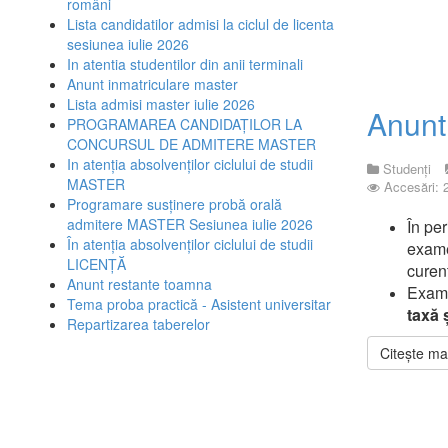
români
Lista candidatilor admisi la ciclul de licenta
sesiunea iulie 2026
In atentia studentilor din anii terminali
Anunt inmatriculare master
Lista admisi master iulie 2026
Anunt
PROGRAMAREA CANDIDAŢILOR LA
CONCURSUL DE ADMITERE MASTER
In atenția absolvenților ciclului de studii
Studenți
MASTER
Accesări: 
Programare susținere probă orală
admitere MASTER Sesiunea iulie 2026
În pe
În atenția absolvenților ciclului de studii
exame
LICENȚĂ
curent
Anunt restante toamna
Exame
Tema proba practică - Asistent universitar
tax
ă
Repartizarea taberelor
Citește mai