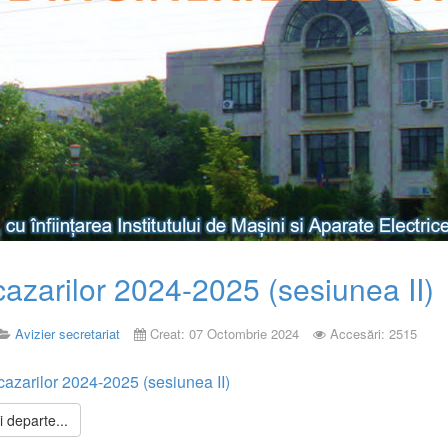
cazarilor 2024-2025 (sesiunea II)
Avizier secretariat
Creat: 07 Octombrie 2024
Accesări: 2515
 cazarilor 2024-2025 (sesiunea II)
 departe...