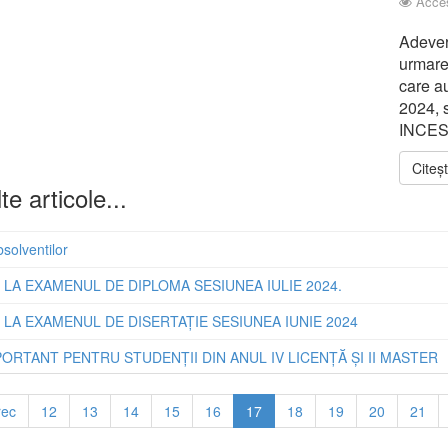
Acces
Adever
urmare 
care a
2024, s
INCESA
Citeș
e articole...
bsolventilor
 LA EXAMENUL DE DIPLOMA SESIUNEA IULIE 2024.
 LA EXAMENUL DE DISERTAȚIE SESIUNEA IUNIE 2024
ORTANT PENTRU STUDENȚII DIN ANUL IV LICENȚĂ ȘI II MASTER
rec
12
13
14
15
16
17
18
19
20
21