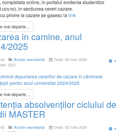
 completata online, in portalul evidenta studentilor
.ucv.ro), in sectiunea cereri cazare.
 cu privire la cazare se gasesc la
link
te mai departe...
area in camine, anul
4/2025
nți
Avizier secretariat
Creat: 09 Iulie 2024
ări: 3221
Empty
privind depunerea cererilor de cazare în căminele
țești pentru anul universitar 2024/2025
te mai departe...
atenția absolvenților ciclului de
dii MASTER
nți
Avizier secretariat
Creat: 03 Iulie 2024