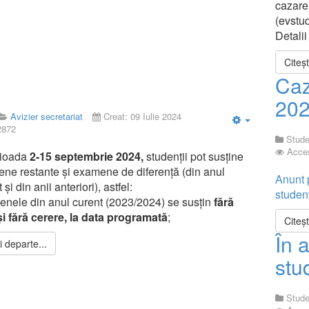
cazare,
(evstud
Detalii
Citeș
Caz
202
Avizier secretariat
Creat: 09 Iulie 2024
2872
Empty
Stude
Acces
rioada
2-15 septembrie 2024,
studenții pot susține
ne restante și examene de diferență (din anul
Anunt 
 și din anii anteriori), astfel:
studen
nele din anul curent (2023/2024) se susțin
fără
și fără cerere, la data programată
;
Citeș
În 
 departe...
stu
Stude