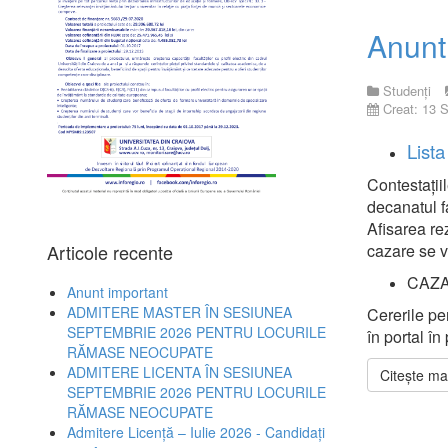
Anunt
Studenți
Creat: 13 
Lista
Contestații
decanatul f
Afisarea re
Articole recente
cazare se v
CAZA
Anunt important
ADMITERE MASTER ÎN SESIUNEA
Cererile p
SEPTEMBRIE 2026 PENTRU LOCURILE
în portal î
RĂMASE NEOCUPATE
ADMITERE LICENTA ÎN SESIUNEA
Citește mai
SEPTEMBRIE 2026 PENTRU LOCURILE
RĂMASE NEOCUPATE
Admitere Licență – Iulie 2026 - Candidați