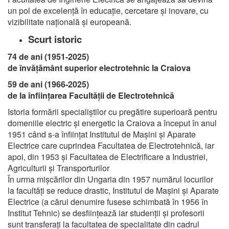
un pol de excelență în educație, cercetare și inovare, cu
vizibilitate națională și europeană.
Scurt istoric
74 de ani (1951-2025)
de învă
ț
ă
m
â
nt superior electrotehnic la Craiova
59 de ani (1966-2025)
de la înfiin
ț
area Facult
ă
ț
ii de Electrotehnic
ă
Istoria formării specialiştilor cu pregătire superioară pentru
domeniile electric şi energetic la Craiova a început în anul
1951 când s-a înfiinţat Institutul de Maşini şi Aparate
Electrice care cuprindea Facultatea de Electrotehnică, iar
apoi, din 1953 şi Facultatea de Electrificare a Industriei,
Agriculturii şi Transporturilor
În urma mişcărilor din Ungaria din 1957 numărul locurilor
la facultăţi se reduce drastic, Institutul de Maşini şi Aparate
Electrice (a cărui denumire fusese schimbată în 1956 în
Institut Tehnic) se desfiinţează iar studenţii şi profesorii
sunt transferaţi la facultatea de specialitate din cadrul