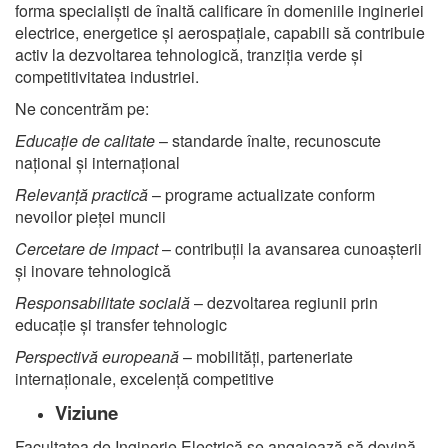
forma specialiști de înaltă calificare în domeniile ingineriei
electrice, energetice și aerospațiale, capabili să contribuie
activ la dezvoltarea tehnologică, tranziția verde și
competitivitatea industriei.
Ne concentrăm pe:
Educație de calitate
– standarde înalte, recunoscute
național și internațional
Relevanță practică
– programe actualizate conform
nevoilor pieței muncii
Cercetare de impact
– contribuții la avansarea cunoașterii
și inovare tehnologică
Responsabilitate socială
– dezvoltarea regiunii prin
educație și transfer tehnologic
Perspectivă europeană
– mobilități, parteneriate
internaționale, excelență competitive
Viziune
Facultatea de Inginerie Electrică se angajează să devină