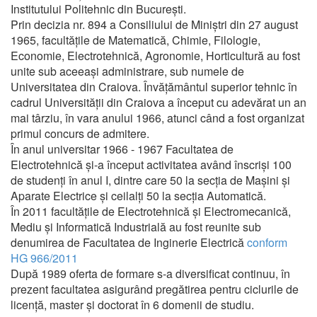
Institutului Politehnic din Bucureşti.
Prin decizia nr. 894 a Consiliului de Miniştri din 27 august
1965, facultăţile de Matematică, Chimie, Filologie,
Economie, Electrotehnică, Agronomie, Horticultură au fost
unite sub aceeaşi administrare, sub numele de
Universitatea din Craiova. Învăţământul superior tehnic în
cadrul Universităţii din Craiova a început cu adevărat un an
mai târziu, în vara anului 1966, atunci când a fost organizat
primul concurs de admitere.
În anul universitar 1966 - 1967 Facultatea de
Electrotehnică şi-a început activitatea având înscrişi 100
de studenţi în anul I, dintre care 50 la secţia de Maşini şi
Aparate Electrice şi ceilalţi 50 la secţia Automatică.
În 2011 facultăţile de Electrotehnică şi Electromecanică,
Mediu şi Informatică Industrială au fost reunite sub
denumirea de Facultatea de Inginerie Electrică
conform
HG 966/2011
După 1989 oferta de formare s-a diversificat continuu, în
prezent facultatea asigurând pregătirea pentru ciclurile de
licenţă, master şi doctorat în 6 domenii de studiu.