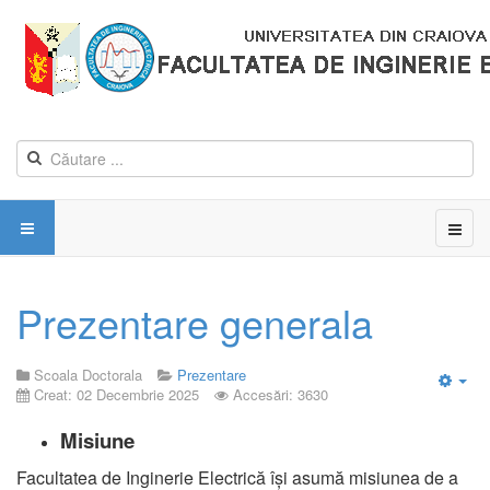
Prezentare generala
Scoala Doctorala
Prezentare
Creat: 02 Decembrie 2025
Accesări: 3630
Emp
Misiune
Facultatea de Inginerie Electrică își asumă misiunea de a