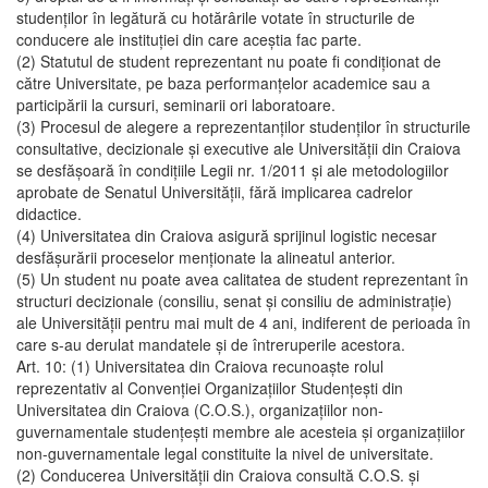
studenţilor în legătură cu hotărârile votate în structurile de
conducere ale instituţiei din care aceştia fac parte.
(2) Statutul de student reprezentant nu poate fi condiţionat de
către Universitate, pe baza performanţelor academice sau a
participării la cursuri, seminarii ori laboratoare.
(3) Procesul de alegere a reprezentanţilor studenţilor în structurile
consultative, decizionale şi executive ale Universităţii din Craiova
se desfăşoară în condiţiile Legii nr. 1/2011 şi ale metodologiilor
aprobate de Senatul Universităţii, fără implicarea cadrelor
didactice.
(4) Universitatea din Craiova asigură sprijinul logistic necesar
desfăşurării proceselor menţionate la alineatul anterior.
(5) Un student nu poate avea calitatea de student reprezentant în
structuri decizionale (consiliu, senat şi consiliu de administraţie)
ale Universităţii pentru mai mult de 4 ani, indiferent de perioada în
care s-au derulat mandatele şi de întreruperile acestora.
Art. 10: (1) Universitatea din Craiova recunoaşte rolul
reprezentativ al Convenţiei Organizaţiilor Studenţeşti din
Universitatea din Craiova (C.O.S.), organizaţiilor non-
guvernamentale studenţeşti membre ale acesteia şi organizaţiilor
non-guvernamentale legal constituite la nivel de universitate.
(2) Conducerea Universităţii din Craiova consultă C.O.S. şi