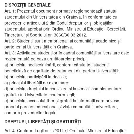
DISPOZIŢII GENERALE
Art. 1: Prezentul document normativ reglementează statutul
studentului din Universitatea din Craiova, în conformitate cu
prevederile articolului 2 din Codul drepturilor şi obligaţiilor
studentului, aprobat prin Ordinul Ministrului Educaţiei, Cercetării,
Tineretului şi Sportului nr. 3666/30.03.2012.
Art. 2: Studenţii sunt membri egali ai comunităţii academice şi
parteneri ai Universităţii din Craiova.
Art. 3: Activitatea studenţilor în cadrul comunităţii universitare este
reglementată pe baza următoarelor principii:
a) principiul nediscriminării, conform căruia toţi studenţii
beneficiază de egalitate de tratament din partea Universităţii;
b) principiul participării la decizie;
c) principiul libertăţii de exprimare;
d) principiul dreptului la consiliere şi la servicii complementare
gratuite în Universitate, conform legii;
e) principiul accesului liber şi gratuit la informaţii care privesc
propriul parcurs educaţional şi viaţa comunităţii universitare,
conform prevederilor legale.
DREPTURI, LIBERTĂŢI ŞI GRATUITĂŢI
Art. 4: Conform Legii nr. 1/2011 şi Ordinului Ministrului Educaţiei,