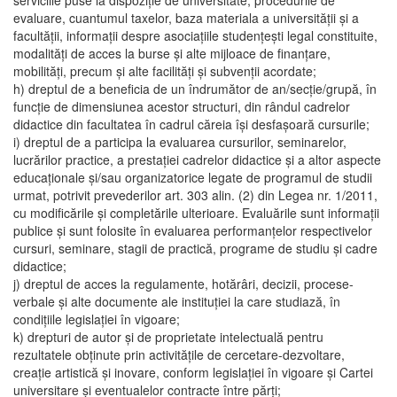
serviciile puse la dispoziţie de universitate, procedurile de
evaluare, cuantumul taxelor, baza materiala a universităţii şi a
facultăţii, informaţii despre asociaţiile studenţeşti legal constituite,
modalităţi de acces la burse şi alte mijloace de finanţare,
mobilităţi, precum şi alte facilităţi şi subvenţii acordate;
h) dreptul de a beneficia de un îndrumător de an/secţie/grupă, în
funcţie de dimensiunea acestor structuri, din rândul cadrelor
didactice din facultatea în cadrul căreia îşi desfaşoară cursurile;
i) dreptul de a participa la evaluarea cursurilor, seminarelor,
lucrărilor practice, a prestaţiei cadrelor didactice şi a altor aspecte
educaţionale şi/sau organizatorice legate de programul de studii
urmat, potrivit prevederilor art. 303 alin. (2) din Legea nr. 1/2011,
cu modificările şi completările ulterioare. Evaluările sunt informaţii
publice şi sunt folosite în evaluarea performanţelor respectivelor
cursuri, seminare, stagii de practică, programe de studiu şi cadre
didactice;
j) dreptul de acces la regulamente, hotărâri, decizii, procese-
verbale şi alte documente ale instituţiei la care studiază, în
condiţiile legislaţiei în vigoare;
k) drepturi de autor şi de proprietate intelectuală pentru
rezultatele obţinute prin activităţile de cercetare-dezvoltare,
creaţie artistică şi inovare, conform legislaţiei în vigoare şi Cartei
universitare şi eventualelor contracte între părţi;