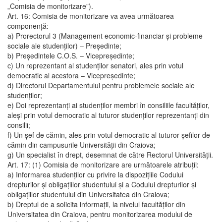
„Comisia de monitorizare”).
Art. 16: Comisia de monitorizare va avea următoarea
componenţă:
a) Prorectorul 3 (Management economic-financiar şi probleme
sociale ale studenţilor) – Preşedinte;
b) Preşedintele C.O.S. – Vicepreşedinte;
c) Un reprezentant al studenţilor senatori, ales prin votul
democratic al acestora – Vicepreşedinte;
d) Directorul Departamentului pentru problemele sociale ale
studenţilor;
e) Doi reprezentanţi ai studenţilor membri în consiliile facultăţilor,
aleşi prin votul democratic al tuturor studenţilor reprezentanţi din
consilii;
f) Un şef de cămin, ales prin votul democratic al tuturor şefilor de
cămin din campusurile Universităţii din Craiova;
g) Un specialist în drept, desemnat de către Rectorul Universităţii.
Art. 17: (1) Comisia de monitorizare are următoarele atribuţii:
a) Informarea studenţilor cu privire la dispoziţiile Codului
drepturilor şi obligaţiilor studentului şi a Codului drepturilor şi
obligaţiilor studentului din Universitatea din Craiova;
b) Dreptul de a solicita informaţii, la nivelul facultăţilor din
Universitatea din Craiova, pentru monitorizarea modului de