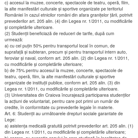
c) accesul la muzee, concerte, spectacole de teatru, operă, film,
la alte manifestări culturale şi sportive organizate pe teritoriul
României în cazul etnicilor români din afara graniţelor ţării, potrivit
prevederilor art. 205 alin. (4) din Legea nr. 1/2011, cu modificările
şi completările ulterioare.
(2) Studenţii beneficiază de reduceri de tarife, după cum
urmează:
a) cu cel puţin 50% pentru transportul local în comun, de
suprafaţă şi subteran, precum şi pentru transportul intern auto,
feroviar şi naval, conform art. 205 alin. (2) din Legea nr. 1/2011,
cu modificările şi completările ulterioare;
b) de 75% pentru accesul la muzee, concerte, spectacole de
teatru, operă, film, la alte manifestări culturale şi sportive
organizate de instituţii publice, conform art. 205 alin. (3) din
Legea nr. 1/2011, cu modificările şi completările ulterioare.
(3) Universitatea din Craiova încurajează participarea studenţilor
la acţiuni de voluntariat, pentru care pot primi un număr de
credite, în conformitate cu prevederile legale în materie.
Art. 6: Studenţii au următoarele drepturi sociale garantate de
Lege:
a) asistenţa medicală gratuită potrivit prevederilor art. 205 alin. (1)
din Legea nr. 1/2011, cu modificările şi completările ulterioare;