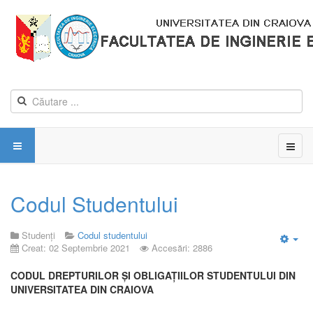
Codul Studentului
Studenți
Codul studentului
Creat: 02 Septembrie 2021
Accesări: 2886
Emp
CODUL DREPTURILOR ŞI OBLIGAŢIILOR STUDENTULUI
DIN
UNIVERSITATEA DIN CRAIOVA