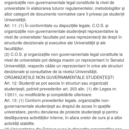
organizaţiile non-guvernamentale legal constituite la nivel de
universitate în elaborarea tuturor regulamentelor, metodologiilor şi
altor categorii de documente normative care îi privesc pe studenţii
Universităţii.
Art. 11: (1) În conformitate cu dispoziţiile legale, C.O.S. şi
organizaţiile non-guvernamentale studenţeşti reprezentative la
nivel de universitate/ facultate pot avea reprezentanţi de drept în
structurile decizionale şi executive ale Universităţii şi ale
facultăţilor.
(2) C.O.S. şi organizaţiile non-guvernamentale legal constituite la
nivel de universitate pot delega maxim un reprezentant în Senatul
Universităţii, respectiv cââte un reprezentant în orice ale structuri
decizionale şi consultative de la nivelul Universităţii.
ORGANIZAŢIILE NON-GUVERNAMENTALE STUDENŢEŞTI
Art. 12: Studenţii se pot asocia în structuri sau organizaţii
studenţeşti, potrivit prevederilor art. 203 alin. (1) din Legea nr.
1/2011, cu modificările şi completările ulterioare.
Art. 13: (1) Conform prevederilor legale, organizaţiile non-
guvernamentale studenţeşti au dreptul de acces în spaţiile
universitare, pentru derularea de proiecte studenţeşti şi pentru
desfăşurarea activităţilor interne, în afara orelor de curs şi a altor
activităţi stabilite.