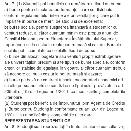
Art. 7: (1) Studenţii pot beneficia de următoarele tipuri de burse:
a) burse pentru stimularea performanţei, care se distribuie
conform regulamentelor interne ale universităţilor şi care pot fi
împărţite în burse de merit, de studiu şi de excelenţă;
b) burse sociale, pentru susţinerea financiară a studenţilor cu
venituri reduse, al căror cuantum minim este propus anual de
Consiliul Naţional pentru Finanţarea Învăţământului Superior,
raportându-se la costurile reale pentru masă şi cazare. Bursele
sociale pot fi cumulate cu celelalte tipuri de burse;
c) burse din alocaţii bugetare sau venituri proprii extrabugetare
ale universităţilor, precum şi alte tipuri de burse speciale, conform
criteriilor stabilite de legislaţia în vigoare, al căror cuantum trebuie
să acopere cel puţin costurile pentru masă şi cazare;
d) burse pe bază de contract încheiat cu operatori economici ori
cu alte persoane juridice sau fizice de tipul celor prevăzute la art.
205 alin. (10) din Legea nr. 1/2011, cu modificările şi completările
ulterioare
(2) Studenţii pot beneficia de împrumuturi prin Agenţia de Credite
şi Burse pentru Studenţi în conformitate cu art. 204 din Legea nr.
1/2011, cu modificările şi completările ulterioare.
REPREZENTAREA STUDENŢILOR
Art. 8: Studenţii sunt reprezentaţi în toate structurile consultative,