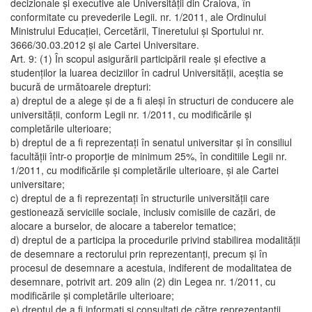
decizionale şi executive ale Universităţii din Craiova, în
conformitate cu prevederile Legii. nr. 1/2011, ale Ordinului
Ministrului Educaţiei, Cercetării, Tineretului şi Sportului nr.
3666/30.03.2012 şi ale Cartei Universitare.
Art. 9: (1) În scopul asigurării participării reale şi efective a
studenţilor la luarea deciziilor în cadrul Universităţii, aceştia se
bucură de următoarele drepturi:
a) dreptul de a alege şi de a fi aleşi în structuri de conducere ale
universităţii, conform Legii nr. 1/2011, cu modificările şi
completările ulterioare;
b) dreptul de a fi reprezentaţi în senatul universitar şi în consiliul
facultăţii într-o proporţie de minimum 25%, în conditiile Legii nr.
1/2011, cu modificările şi completările ulterioare, şi ale Cartei
universitare;
c) dreptul de a fi reprezentaţi în structurile universităţii care
gestionează serviciile sociale, inclusiv comisiile de cazări, de
alocare a burselor, de alocare a taberelor tematice;
d) dreptul de a participa la procedurile privind stabilirea modalităţii
de desemnare a rectorului prin reprezentanţi, precum şi în
procesul de desemnare a acestuia, indiferent de modalitatea de
desemnare, potrivit art. 209 alin (2) din Legea nr. 1/2011, cu
modificările şi completările ulterioare;
e) dreptul de a fi informaţi şi consultaţi de către reprezentanţii