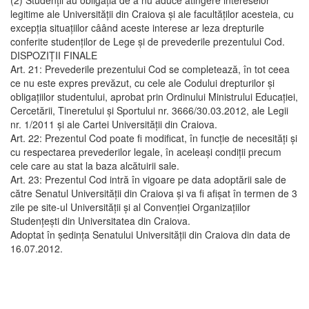
(2) Studenţii au obligaţia de a nu aduce atingere intereselor
legitime ale Universităţii din Craiova şi ale facultăţilor acesteia, cu
excepţia situaţiilor câând aceste interese ar leza drepturile
conferite studenţilor de Lege şi de prevederile prezentului Cod.
DISPOZIŢII FINALE
Art. 21: Prevederile prezentului Cod se completează, în tot ceea
ce nu este expres prevăzut, cu cele ale Codului drepturilor şi
obligaţiilor studentului, aprobat prin Ordinului Ministrului Educaţiei,
Cercetării, Tineretului şi Sportului nr. 3666/30.03.2012, ale Legii
nr. 1/2011 şi ale Cartei Universităţii din Craiova.
Art. 22: Prezentul Cod poate fi modificat, în funcţie de necesităţi şi
cu respectarea prevederilor legale, în aceleaşi condiţii precum
cele care au stat la baza alcătuirii sale.
Art. 23: Prezentul Cod intră în vigoare pe data adoptării sale de
către Senatul Universităţii din Craiova şi va fi afişat în termen de 3
zile pe site-ul Universităţii şi al Convenţiei Organizaţiilor
Studenţeşti din Universitatea din Craiova.
Adoptat în şedinţa Senatului Universităţii din Craiova din data de
16.07.2012.