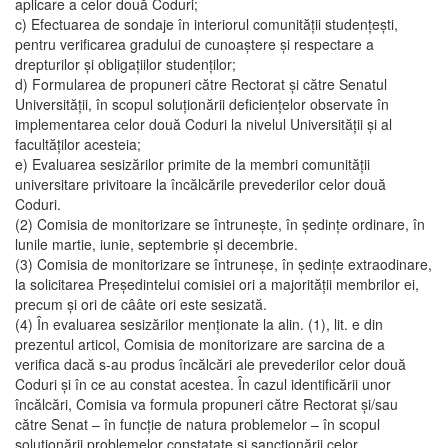
aplicare a celor două Coduri;
c) Efectuarea de sondaje în interiorul comunităţii studenţeşti,
pentru verificarea gradului de cunoaştere şi respectare a
drepturilor şi obligaţiilor studenţilor;
d) Formularea de propuneri către Rectorat şi către Senatul
Universităţii, în scopul soluţionării deficienţelor observate în
implementarea celor două Coduri la nivelul Universităţii şi al
facultăţilor acesteia;
e) Evaluarea sesizărilor primite de la membri comunităţii
universitare privitoare la încălcările prevederilor celor două
Coduri.
(2) Comisia de monitorizare se întruneşte, în şedinţe ordinare, în
lunile martie, iunie, septembrie şi decembrie.
(3) Comisia de monitorizare se întruneşe, în şedinţe extraodinare,
la solicitarea Preşedintelui comisiei ori a majorităţii membrilor ei,
precum şi ori de cââte ori este sesizată.
(4) În evaluarea sesizărilor menţionate la alin. (1), lit. e din
prezentul articol, Comisia de monitorizare are sarcina de a
verifica dacă s-au produs încălcări ale prevederilor celor două
Coduri şi în ce au constat acestea. În cazul identificării unor
încălcări, Comisia va formula propuneri către Rectorat şi/sau
către Senat – în funcţie de natura problemelor – în scopul
soluţionării problemelor constatate şi sancţionării celor