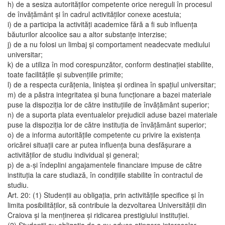
h) de a sesiza autorităţilor competente orice nereguli în procesul
de învăţământ şi în cadrul activităţilor conexe acestuia;
i) de a participa la activităţi academice fără a fi sub influenţa
băuturilor alcoolice sau a altor substanţe interzise;
j) de a nu folosi un limbaj şi comportament neadecvate mediului
universitar;
k) de a utiliza în mod corespunzător, conform destinaţiei stabilite,
toate facilităţile şi subvenţiile primite;
l) de a respecta curăţenia, liniştea şi ordinea în spaţiul universitar;
m) de a păstra integritatea şi buna funcţionare a bazei materiale
puse la dispoziţia lor de către instituţiile de învăţământ superior;
n) de a suporta plata eventualelor prejudicii aduse bazei materiale
puse la dispoziţia lor de către instituţia de învăţământ superior;
o) de a informa autorităţile competente cu privire la existenţa
oricărei situaţii care ar putea influenţa buna desfăşurare a
activităţilor de studiu individual şi general;
p) de a-şi îndeplini angajamentele financiare impuse de către
instituţia la care studiază, în condiţiile stabilite în contractul de
studiu.
Art. 20: (1) Studenţii au obligaţia, prin activităţile specifice şi în
limita posibilităţilor, să contribuie la dezvoltarea Universităţii din
Craiova şi la menţinerea şi ridicarea prestigiului instituţiei.