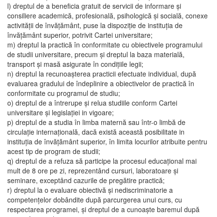
l) dreptul de a beneficia gratuit de servicii de informare şi
consiliere academică, profesională, psihologică şi socială, conexe
activităţii de învăţământ, puse la dispoziţie de instituţia de
învăţământ superior, potrivit Cartei universitare;
m) dreptul la practică în conformitate cu obiectivele programului
de studii universitare, precum şi dreptul la baza materială,
transport şi masă asigurate în condiţiile legii;
n) dreptul la recunoaşterea practicii efectuate individual, după
evaluarea gradului de îndeplinire a obiectivelor de practică în
conformitate cu programul de studiu;
o) dreptul de a întrerupe şi relua studiile conform Cartei
universitare şi legislaţiei in vigoare;
p) dreptul de a studia în limba maternă sau într-o limbă de
circulaţie internaţională, dacă există această posibilitate in
instituţia de învăţământ superior, în limita locurilor atribuite pentru
acest tip de program de studii;
q) dreptul de a refuza să participe la procesul educaţional mai
mult de 8 ore pe zi, reprezentând cursuri, laboratoare şi
seminare, exceptând cazurile de pregătire practică;
r) dreptul la o evaluare obiectivă şi nediscriminatorie a
competenţelor dobândite după parcurgerea unui curs, cu
respectarea programei, şi dreptul de a cunoaşte baremul după