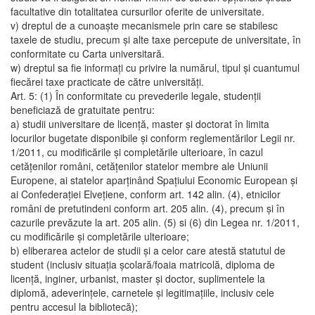
facultative din totalitatea cursurilor oferite de universitate.
v) dreptul de a cunoaşte mecanismele prin care se stabilesc
taxele de studiu, precum şi alte taxe percepute de universitate, în
conformitate cu Carta universitară.
w) dreptul sa fie informaţi cu privire la numărul, tipul şi cuantumul
fiecărei taxe practicate de către universităţi.
Art. 5: (1) În conformitate cu prevederile legale, studenţii
beneficiază de gratuitate pentru:
a) studii universitare de licenţă, master şi doctorat în limita
locurilor bugetate disponibile şi conform reglementărilor Legii nr.
1/2011, cu modificările şi completările ulterioare, în cazul
cetăţenilor români, cetăţenilor statelor membre ale Uniunii
Europene, ai statelor aparţinând Spaţiului Economic European şi
ai Confederaţiei Elveţiene, conform art. 142 alin. (4), etnicilor
români de pretutindeni conform art. 205 alin. (4), precum şi în
cazurile prevăzute la art. 205 alin. (5) si (6) din Legea nr. 1/2011,
cu modificările şi completările ulterioare;
b) eliberarea actelor de studii şi a celor care atestă statutul de
student (inclusiv situaţia şcolară/foaia matricolă, diploma de
licenţă, inginer, urbanist, master şi doctor, suplimentele la
diplomă, adeverinţele, carnetele şi legitimaţiile, inclusiv cele
pentru accesul la bibliotecă);