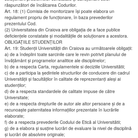
răspunzători de încălcarea Codurilor.
Art. 18: (1) Comisia de monitorizare îşi poate elabora un
regulament propriu de funcţionare, în baza prevederilor
prezentului Cod.
(2) Universitatea din Craiova are obligaţia de a face publice
deficienţele constatate şi modalităţile de soluţionare a acestora.
OBLIGAŢIILE STUDENŢILOR
Art. 19: Studenţii Universităţii din Craiova au următoarele obligaţii:
a) de a îndeplini toate sarcinile care le revin potrivit planului de
învăţământ şi programelor analitice ale disciplinelor;
b) de a respecta Carta, regulamentele si deciziile Universitătii;
c) de a participa la şedintele structurilor de conducere din cadrul
Universităţii şi facultăţilor în calitate de reprezentanţi aleşi ai
studenţilor;
d) de a respecta standardele de calitate impuse de către
Universitate;
e) de a respecta drepturile de autor ale altor persoane şi de a
recunoaşte paternitatea informaţiilor prezentate în lucrările
elaborate;
f) de a respecta prevederile Codului de Etică al Universitătii;
g) de a elabora şi susţine lucrări de evaluare la nivel de disciplină
şi lucrări de absolvire originale;