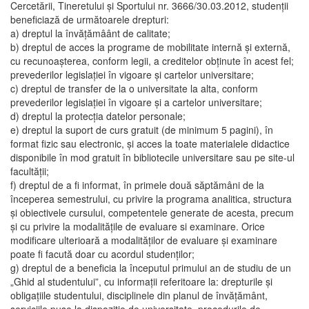
Cercetării, Tineretului şi Sportului nr. 3666/30.03.2012, studenţii
beneficiază de următoarele drepturi:
a) dreptul la învăţămâânt de calitate;
b) dreptul de acces la programe de mobilitate internă şi externă,
cu recunoaşterea, conform legii, a creditelor obţinute în acest fel;
prevederilor legislaţiei în vigoare şi cartelor universitare;
c) dreptul de transfer de la o universitate la alta, conform
prevederilor legislaţiei în vigoare şi a cartelor universitare;
d) dreptul la protecţia datelor personale;
e) dreptul la suport de curs gratuit (de minimum 5 pagini), în
format fizic sau electronic, şi acces la toate materialele didactice
disponibile în mod gratuit în bibliotecile universitare sau pe site-ul
facultăţii;
f) dreptul de a fi informat, în primele două săptămâni de la
începerea semestrului, cu privire la programa analitica, structura
şi obiectivele cursului, competentele generate de acesta, precum
şi cu privire la modalităţile de evaluare si examinare. Orice
modificare ulterioară a modalităţilor de evaluare şi examinare
poate fi facută doar cu acordul studenţilor;
g) dreptul de a beneficia la începutul primului an de studiu de un
„Ghid al studentului”, cu informaţii referitoare la: drepturile şi
obligaţiile studentului, disciplinele din planul de învăţământ,