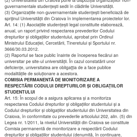
(2) Universitatea din Craiova pune la dispoziţia organizaţiilor non-
guvernamentale studenţeşti sedii în clădirile Universităţii.
(3) Organizaţiile non-guvernamentale studenţeşti beneficiază de
sprijinul Universităţii din Craiova în implementarea proiectelor lor.
Art. 14: (1) Asociaţiile studenţeşti legal constituite elaborează,
anual, un raport privind respectarea prevederilor Codului
drepturilor şi obligaţiilor studentului, aprobat prin Ordinul
Ministrului Educaţiei, Cercetării, Tineretului şi Sportului nr.
3666/30.03.2012.
(2) Raportul se face public înainte de începerea fiecărui an
universitar pe site-ul universităţii. În cazul constatării unor
deficienţe, universitatea are obligațţia de a face publice
modalităţile de soluţionare a acestora.
COMISIA PERMANENTĂ DE MONITORIZARE A
RESPECTĂRII
CODULUI DREPTURILOR ŞI OBLIGAŢIILOR
STUDENTULUI
Art. 15: În scopul de a asigura aplicarea şi a monitoriza
respectarea Codului drepturilor şi obligaţiilor studentului şi a
Codului drepturilor şi obligaţiilor studentului din Universitatea din
Craiova, în conformitate cu prevederile articolului 202, alin. (5) din
Legea nr. 1/2011, la nivelul Universităţii din Craiova se constituie
Comisia permanentă de monitorizare a respectării Codului
drepturilor şi obligaţiilor studentului (denumită, în continuare,