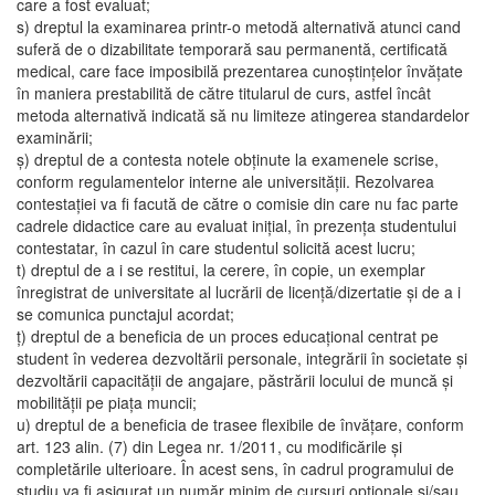
care a fost evaluat;
s) dreptul la examinarea printr-o metodă alternativă atunci cand
suferă de o dizabilitate temporară sau permanentă, certificată
medical, care face imposibilă prezentarea cunoştinţelor învăţate
în maniera prestabilită de către titularul de curs, astfel încât
metoda alternativă indicată să nu limiteze atingerea standardelor
examinării;
ş) dreptul de a contesta notele obţinute la examenele scrise,
conform regulamentelor interne ale universităţii. Rezolvarea
contestaţiei va fi facută de către o comisie din care nu fac parte
cadrele didactice care au evaluat iniţial, în prezenţa studentului
contestatar, în cazul în care studentul solicită acest lucru;
t) dreptul de a i se restitui, la cerere, în copie, un exemplar
înregistrat de universitate al lucrării de licenţă/dizertatie şi de a i
se comunica punctajul acordat;
ţ) dreptul de a beneficia de un proces educaţional centrat pe
student în vederea dezvoltării personale, integrării în societate şi
dezvoltării capacităţii de angajare, păstrării locului de muncă şi
mobilităţii pe piaţa muncii;
u) dreptul de a beneficia de trasee flexibile de învăţare, conform
art. 123 alin. (7) din Legea nr. 1/2011, cu modificările şi
completările ulterioare. În acest sens, în cadrul programului de
studiu va fi asigurat un număr minim de cursuri opţionale şi/sau