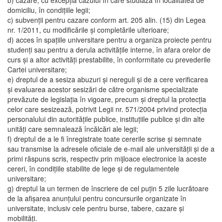
b) cazare, cu excepţia cazului în care studiază în localitatea de
domiciliu, în condiţiile legii;
c) subvenţii pentru cazare conform art. 205 alin. (15) din Legea
nr. 1/2011, cu modificările şi completările ulterioare;
d) acces în spaţiile universitare pentru a organiza proiecte pentru
studenţi sau pentru a derula activităţile interne, în afara orelor de
curs şi a altor activităţi prestabilite, în conformitate cu prevederile
Cartei universitare;
e) dreptul de a sesiza abuzuri şi nereguli şi de a cere verificarea
şi evaluarea acestor sesizări de către organisme specializate
prevăzute de legislaţia în vigoare, precum şi dreptul la protecţia
celor care sesizează, potrivit Legii nr. 571/2004 privind protecţia
personalului din autorităţile publice, instituţiile publice şi din alte
unităţi care semnalează încălcări ale legii;
f) dreptul de a le fi înregistrate toate cererile scrise şi semnate
sau transmise la adresele oficiale de e-mail ale universităţii şi de a
primi răspuns scris, respectiv prin mijloace electronice la aceste
cereri, în condiţiile stabilite de lege şi de regulamentele
universitare;
g) dreptul la un termen de înscriere de cel puţin 5 zile lucrătoare
de la afişarea anunţului pentru concursurile organizate în
universitate, inclusiv cele pentru burse, tabere, cazare şi
mobilităţi.