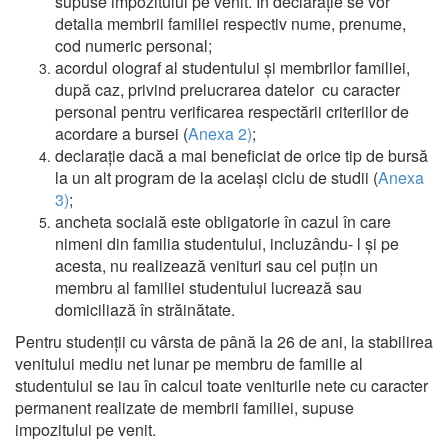
supuse impozitului pe venit. În declarație se vor
detalia membrii familiei respectiv nume, prenume,
cod numeric personal;
acordul olograf al studentului şi membrilor familiei,
după caz, privind prelucrarea datelor cu caracter
personal pentru verificarea respectării criteriilor de
acordare a bursei (
Anexa 2)
;
declarație dacă a mai beneficiat de orice tip de bursă
la un alt program de la același ciclu de studii (
Anexa
3)
;
ancheta socială este obligatorie în cazul în care
nimeni din familia studentului, incluzându- l și pe
acesta, nu realizează venituri sau cel puțin un
membru al familiei studentului lucrează sau
domiciliază în străinătate.
Pentru studenții cu vârsta de până la 26 de ani, la stabilirea
venitului mediu net lunar pe membru de familie al
studentului se iau în calcul toate veniturile nete cu caracter
permanent realizate de membrii familiei, supuse
impozitului pe venit.