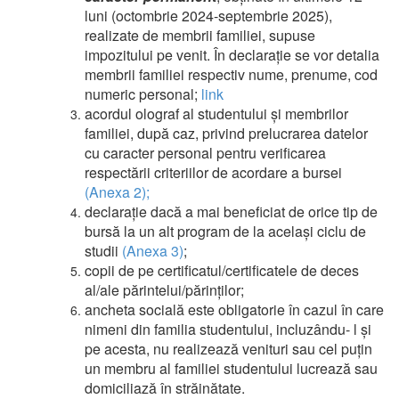
luni (octombrie 2024-septembrie 2025),
realizate de membrii familiei, supuse
impozitului pe venit. În declarație se vor detalia
membrii familiei respectiv nume, prenume, cod
numeric personal;
link
acordul olograf al studentului şi membrilor
familiei, după caz, privind prelucrarea datelor
cu caracter personal pentru verificarea
respectării criteriilor de acordare a bursei
(Anexa 2);
declarație dacă a mai beneficiat de orice tip de
bursă la un alt program de la același ciclu de
studii
(Anexa 3)
;
copii de pe certificatul/certificatele de deces
al/ale părintelui/părinţilor;
ancheta socială este obligatorie în cazul în care
nimeni din familia studentului, incluzându- l și
pe acesta, nu realizează venituri sau cel puțin
un membru al familiei studentului lucrează sau
domiciliază în străinătate.