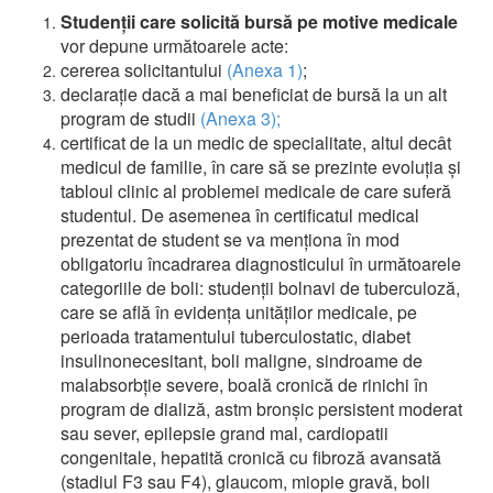
Studenţii care solicită bursă pe motive medicale
vor depune următoarele acte:
cererea solicitantului
(Anexa 1)
;
declarație dacă a mai beneficiat de bursă la un alt
program de studii
(Anexa 3);
certificat de la un medic de specialitate, altul decât
medicul de familie, în care să se prezinte evoluția şi
tabloul clinic al problemei medicale de care suferă
studentul. De asemenea în certificatul medical
prezentat de student se va menţiona în mod
obligatoriu încadrarea diagnosticului în următoarele
categoriile de boli: studenţii bolnavi de tuberculoză,
care se află în evidenţa unităţilor medicale, pe
perioada tratamentului tuberculostatic, diabet
insulinonecesitant, boli maligne, sindroame de
malabsorbţie severe, boală cronică de rinichi în
program de dializă, astm bronşic persistent moderat
sau sever, epilepsie grand mal, cardiopatii
congenitale, hepatită cronică cu fibroză avansată
(stadiul F3 sau F4), glaucom, miopie gravă, boli