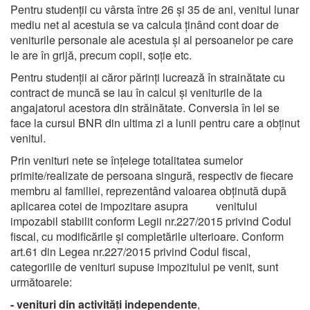
Pentru studenţii cu vârsta între 26 şi 35 de ani, venitul lunar
mediu net al acestuia se va calcula ţinând cont doar de
veniturile personale ale acestuia şi al persoanelor pe care
le are în grijă, precum copii, soţie etc.
Pentru studenții ai căror părinți lucrează în strainătate cu
contract de muncă se iau în calcul și veniturile de la
angajatorul acestora din străinătate. Conversia în lei se
face la cursul BNR din ultima zi a lunii pentru care a obținut
venitul.
Prin venituri nete se înțelege totalitatea sumelor
primite/realizate de persoana singură, respectiv de fiecare
membru al familiei, reprezentând valoarea obținută după
aplicarea cotei de impozitare asupra venitului
impozabil stabilit conform Legii nr.227/2015 privind Codul
fiscal, cu modificările și completările ulterioare. Conform
art.61 din Legea nr.227/2015 privind Codul fiscal,
categoriile de venituri supuse impozitului pe venit, sunt
următoarele:
- venituri din activităţi independente
,