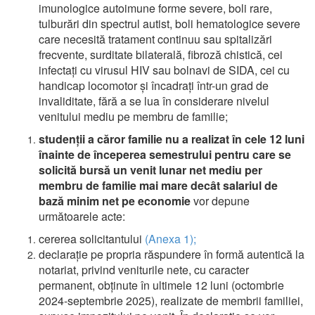
imunologice autoimune forme severe, boli rare,
tulburări din spectrul autist, boli hematologice severe
care necesită tratament continuu sau spitalizări
frecvente, surditate bilaterală, fibroză chistică, cei
infectaţi cu virusul HIV sau bolnavi de SIDA, cei cu
handicap locomotor şi încadraţi într-un grad de
invaliditate, fără a se lua în considerare nivelul
venitului mediu pe membru de familie;
studenţii a căror familie nu a realizat în cele 12 luni
înainte de începerea semestrului pentru care se
solicită bursă un venit lunar net mediu per
membru de familie mai mare decât salariul de
bază minim net pe economie
vor depune
următoarele acte:
cererea solicitantului
(Anexa 1);
declaraţie pe propria răspundere în formă autentică la
notariat, privind veniturile nete, cu caracter
permanent, obţinute în ultimele 12 luni (octombrie
2024-septembrie 2025), realizate de membrii familiei,