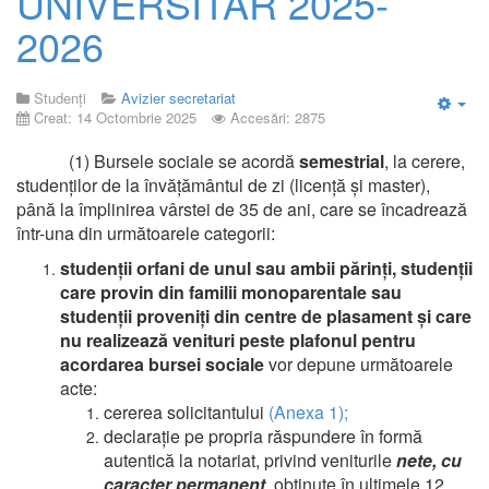
UNIVERSITAR 2025-
2026
Studenți
Avizier secretariat
Creat: 14 Octombrie 2025
Accesări: 2875
Emp
(1) Bursele sociale se acordă
semestrial
, la cerere,
studenţilor de la învăţământul de zi (licenţă şi master),
până la împlinirea vârstei de 35 de ani, care se încadrează
într-una din următoarele categorii:
studenţii orfani de unul sau ambii părinţi, studenţii
care provin din familii monoparentale sau
studenţii proveniţi din centre de plasament şi care
nu realizează venituri peste plafonul pentru
acordarea bursei sociale
vor depune următoarele
acte:
cererea solicitantului
(Anexa 1);
declaraţie pe propria răspundere în formă
autentică la notariat, privind veniturile
nete, cu
caracter permanent
, obţinute în ultimele 12