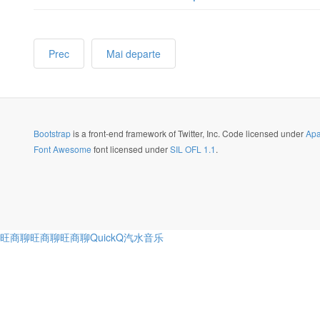
Prec
Mai departe
Bootstrap
is a front-end framework of Twitter, Inc. Code licensed under
Apa
Font Awesome
font licensed under
SIL OFL 1.1
.
旺商聊
旺商聊
旺商聊
QuickQ
汽水音乐