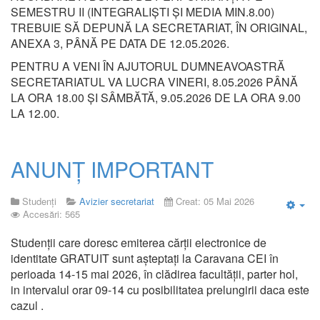
SEMESTRU II (INTEGRALIȘTI ȘI MEDIA MIN.8.00)
TREBUIE SĂ DEPUNĂ LA SECRETARIAT, ÎN ORIGINAL,
ANEXA 3, PÂNĂ PE DATA DE 12.05.2026.
PENTRU A VENI ÎN AJUTORUL DUMNEAVOASTRĂ
SECRETARIATUL VA LUCRA VINERI, 8.05.2026 PÂNĂ
LA ORA 18.00 ȘI SÂMBĂTĂ, 9.05.2026 DE LA ORA 9.00
LA 12.00.
ANUNȚ IMPORTANT
Studenți
Avizier secretariat
Creat: 05 Mai 2026
Accesări: 565
Emp
Studenții care doresc emiterea cărții electronice de
identitate GRATUIT sunt așteptați la Caravana CEI în
perioada 14-15 mai 2026, în clădirea facultății, parter hol,
in intervalul orar 09-14 cu posibilitatea prelungirii daca este
cazul .