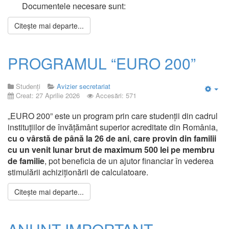
Documentele necesare sunt:
Citește mai departe...
PROGRAMUL “EURO 200”
Studenți
Avizier secretariat
Creat: 27 Aprilie 2026
Accesări: 571
Emp
„EURO 200” este un program prin care studenții din cadrul
instituțiilor de învățământ superior acreditate din România,
cu o vârstă de până la 26 de ani
,
care provin din familii
cu un venit lunar brut de maximum 500 lei pe membru
de familie
, pot beneficia de un ajutor financiar în vederea
stimulării achiziționării de calculatoare.
Citește mai departe...