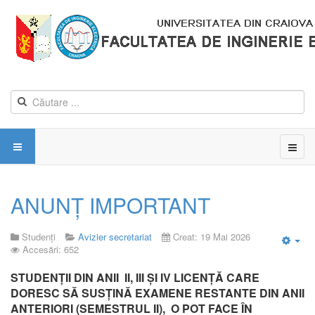
ANUNȚ IMPORTANT
Studenți
Avizier secretariat
Creat: 19 Mai 2026
Accesări: 652
Emp
STUDENȚII DIN
ANII II, III ȘI IV LICENȚĂ CARE
DORESC SĂ SUSȚINĂ EXAMENE RESTANTE DIN ANII
ANTERIORI (SEMESTRUL II),
O POT FACE
ÎN