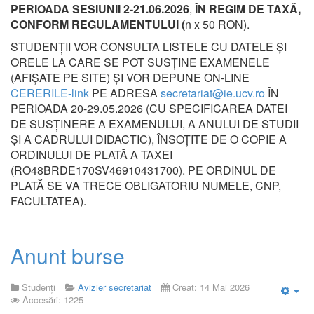
PERIOADA SESIUNII 2-21.06.2026
,
ÎN REGIM DE TAXĂ,
CONFORM REGULAMENTULUI (
n x 50 RON).
STUDENŢII VOR CONSULTA LISTELE CU DATELE ŞI
ORELE LA CARE SE POT SUSŢINE EXAMENELE
(AFIŞATE PE SITE) ŞI VOR DEPUNE ON-LINE
CERERILE-link
PE ADRESA
secretariat@ie.ucv.ro
ÎN
PERIOADA 20-29.05.2026 (CU SPECIFICAREA DATEI
DE SUSŢINERE A EXAMENULUI, A ANULUI DE STUDII
ȘI A CADRULUI DIDACTIC), ÎNSOȚITE DE O COPIE A
ORDINULUI DE PLATĂ A TAXEI
(RO48BRDE170SV46910431700). PE ORDINUL DE
PLATĂ SE VA TRECE OBLIGATORIU NUMELE, CNP,
FACULTATEA).
Anunt burse
Studenți
Avizier secretariat
Creat: 14 Mai 2026
Accesări: 1225
Emp