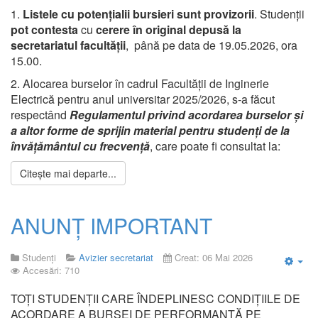
1.
Listele cu potențialii bursieri sunt provizorii
. Studenții
pot contesta
cu
cerere în original depusă la
secretariatul facultății
, până pe data de 19.05.2026, ora
15.00.
2. Alocarea burselor în cadrul Facultății de Inginerie
Electrică pentru anul universitar 2025/2026, s-a făcut
respectând
Regulamentul privind acordarea burselor şi
a altor forme de sprijin material pentru studenţi
de la
învățământul cu frecvență
, care poate fi consultat la:
Citește mai departe...
ANUNȚ IMPORTANT
Studenți
Avizier secretariat
Creat: 06 Mai 2026
Accesări: 710
Emp
TOȚI STUDENȚII CARE ÎNDEPLINESC CONDIȚIILE DE
ACORDARE A BURSEI DE PERFORMANȚĂ PE