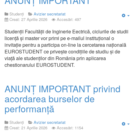
ANUNȚ IMPORTANT
Studenți
Avizier secretariat
Creat: 27 Aprilie 2026
Accesări: 497
Emp
Studenții Facultății de Inginerie Eectrică, ciclurile de studii
licență și master vor primi pe e-mailul instituțional o
invitație pentru a participa on-line la cercetarea națională
EUROSTUDENT ce privește condițiile de studiu și de
viață ale studenților din România prin aplicarea
chestionarului EUROSTUDENT.
ANUNȚ IMPORTANT privind
acordarea burselor de
performanță
Studenți
Avizier secretariat
Creat: 21 Aprilie 2026
Accesări: 1154
Emp