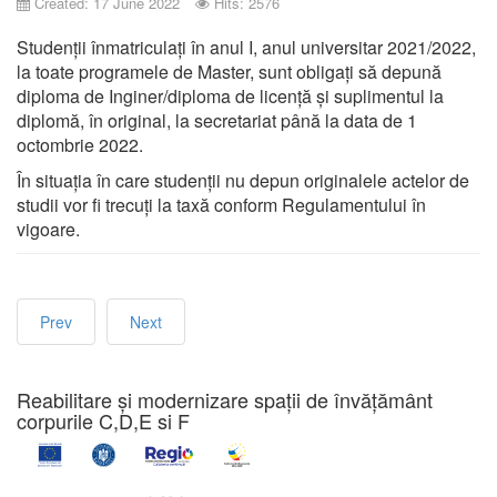
Created: 17 June 2022
Hits: 2576
Emp
Studenții înmatriculați în anul I, anul universitar 2021/2022,
la toate programele de Master, sunt obligați să depună
diploma de Inginer/diploma de licență și suplimentul la
diplomă, în original, la secretariat până la data de 1
octombrie 2022.
În situația în care studenții nu depun originalele actelor de
studii vor fi trecuți la taxă conform Regulamentului în
vigoare.
Prev
Next
Reabilitare și modernizare spații de învățământ
corpurile C,D,E si F