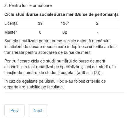
2. Pentru lunile următoare
Ciclu studii
Burse sociale
Burse merit
Burse de performanță
Licență
39
130*
2
Master
8
62
-
Sumele neutilizate pentru burse sociale datorită numărului
insuficient de dosare depuse care îndeplinesc criteriile au fost
transferate pentru acordarea de burse de merit.
Pentru fiecare ciclu de studii numărul de burse de merit
disponibile a fost repartizat pe specializări şi ani de studiu, în
funcție de numărul de studenți bugetați (art9 alin (2)) .
Ȋn caz de egalitate pe ultimul loc s-au folosit criteriile de
departajare stabilite pe facultate.
Prev
Next