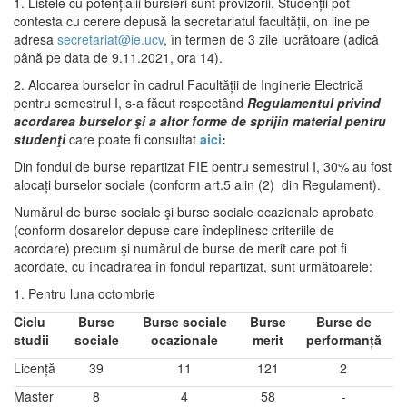
1. Listele cu potențialii bursieri sunt provizorii. Studenții pot
contesta cu cerere depusă la secretariatul facultății, on line pe
adresa
secretariat@ie.ucv
, în termen de 3 zile lucrătoare (adică
până pe data de 9.11.2021, ora 14).
2. Alocarea burselor în cadrul Facultății de Inginerie Electrică
pentru semestrul I, s-a făcut respectând
Regulamentul privind
acordarea burselor şi a altor forme de sprijin material pentru
studenţi
care poate fi consultat
aici
:
Din fondul de burse repartizat FIE pentru semestrul I, 30% au fost
alocați burselor sociale (conform art.5 alin (2) din Regulament).
Numărul de burse sociale şi burse sociale ocazionale aprobate
(conform dosarelor depuse care îndeplinesc criteriile de
acordare) precum şi numărul de burse de merit care pot fi
acordate, cu încadrarea în fondul repartizat, sunt următoarele:
1. Pentru luna octombrie
Ciclu
Burse
Burse sociale
Burse
Burse de
studii
sociale
ocazionale
merit
performanță
Licență
39
11
121
2
Master
8
4
58
-