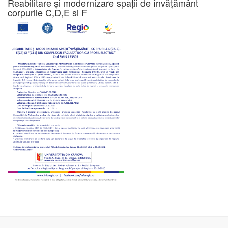
Reabilitare și modernizare spații de învățământ
corpurile C,D,E si F