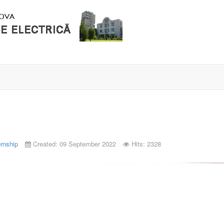
ernship
Created: 09 September 2022
Hits: 2328