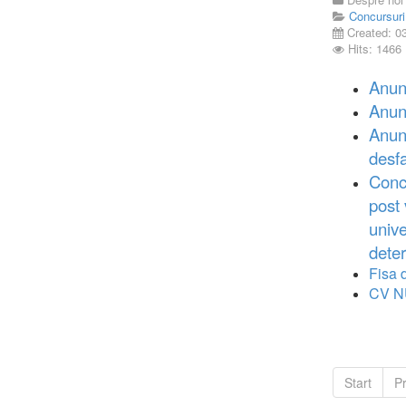
Concursuri
Created: 0
Hits: 1466
Anunt
Anun
Anunt
desfa
Conc
post 
unive
dete
Fisa d
CV N
Start
P