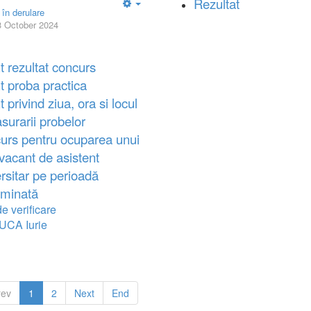
Rezultat
 în derulare
Empty
3 October 2024
 rezultat concurs
t proba practica
 privind ziua, ora si locul
surarii probelor
urs pentru ocuparea unui
vacant de asistent
rsitar pe perioadă
rminată
e verificare
UCA Iurie
rev
1
2
Next
End