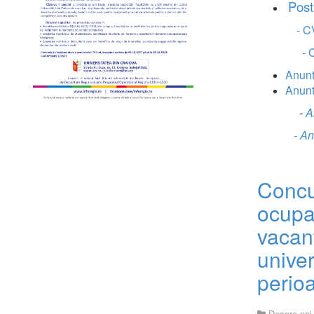
Post
- C
- 
Anunt
Anunt
-
An
- An
Concu
ocupa
vacant
univer
perio
Despre noi