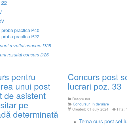
 22
V
CV
 proba practica P40
 proba practica P22
unt rezultat concurs D25
unt rezultat concurs D26
rs pentru
Concurs post s
rea unui post
lucrari poz. 33
 de asistent
Despre noi
sitar pe
Concursuri în derulare
Created: 01 July 2024
Hits:
adă determinată
Tema curs post sef lu