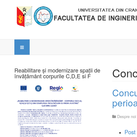
Concu
Reabilitare și modernizare spații de
învățământ corpurile C,D,E si F
Concu
perio
Despre noi
Post