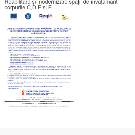
Reabilitare și modernizare spații de învățământ
corpurile C,D,E si F