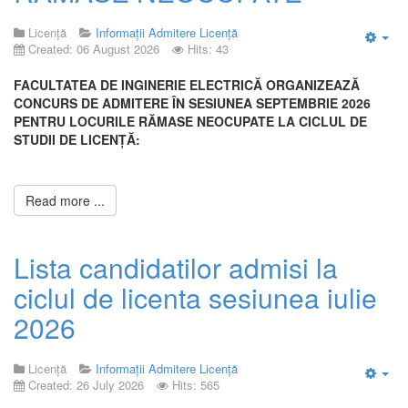
Licență
Informații Admitere Licență
Created: 06 August 2026
Hits: 43
Emp
FACULTATEA DE INGINERIE ELECTRICĂ ORGANIZEAZĂ
CONCURS DE ADMITERE
ÎN
SESIUNEA SEPTEMBRIE 2026
PENTRU LOCURILE RĂMASE
NEOCUPATE LA CICLUL DE
STUDII DE LICENȚĂ:
Read more ...
Lista candidatilor admisi la
ciclul de licenta sesiunea iulie
2026
Licență
Informații Admitere Licență
Created: 26 July 2026
Hits: 565
Emp