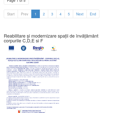
Page 1 of 5
Start
Prev
1
2
3
4
5
Next
End
Reabilitare și modernizare spații de învățământ
corpurile C,D,E si F