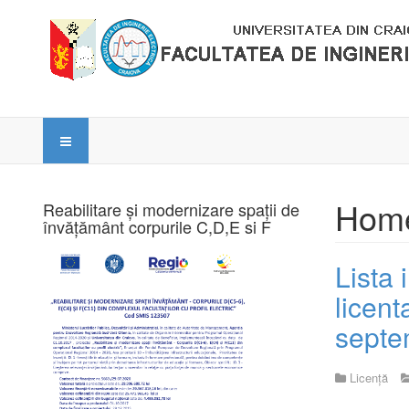
Hom
Reabilitare și modernizare spații de
învățământ corpurile C,D,E si F
Lista 
licent
septe
Licență