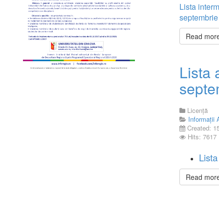
Lista interm
septembrie
Read more 
Lista 
septe
Licență
Informații
Created: 1
Hits: 7617
List
Read more 