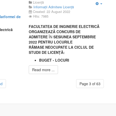
Licență
Informații Admitere Licență
Empty
Created: 22 August 2022
Hits: 7985
platformei de
FACULTATEA DE INGINERIE ELECTRICĂ
 Electrică
ORGANIZEAZĂ CONCURS DE
ADMITERE
ÎN
SESIUNEA SEPTEMBRIE
2022 PENTRU LOCURILE
RĂMASE
NEOCUPATE LA CICLUL DE
STUDII DE LICENȚĂ:
BUGET - LOCURI
Read more ...
nd
Page 3 of 63