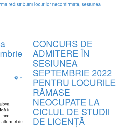
urma redistribuirii locurilor neconfirmate, sesiunea
ta
CONCURS DE
embrie
ADMITERE ÎN
SESIUNEA
SEPTEMBRIE 2022
PENTRU LOCURILE
Empty
RĂMASE
NEOCUPATE LA
raiova
CICLUL DE STUDII
ică
în
 face
DE LICENȚĂ
platformei de