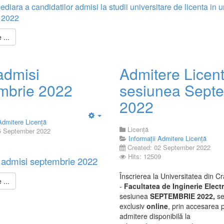
ediara a candidatilor admisi la studii universitare de licenta in 
 2022
...
admisi
Admitere Licen
mbrie 2022
sesiunea Sept
2022
 Admitere Licență
Empty
Licență
5 September 2022
Informații Admitere Licență
Created: 02 September 2022
Hits: 12509
a admisi septembrie 2022
Înscrierea la Universitatea din C
...
-
Facultatea de Inginerie Electr
sesiunea
SEPTEMBRIE 2022,
se
exclusiv
online
, prin accesarea 
admitere disponibilă la