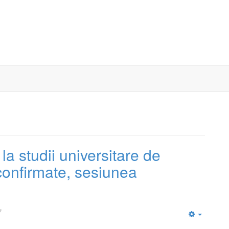
la studii universitare de
neconfirmate, sesiunea
7
Empty