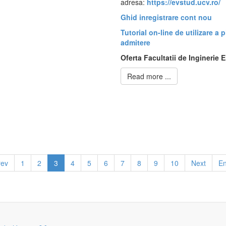
adresa:
https://evstud.ucv.ro/
Ghid inregistrare cont nou
Tutorial on-line de utilizare a 
admitere
Oferta Facultatii de Inginerie
Read more ...
rev
1
2
3
4
5
6
7
8
9
10
Next
E