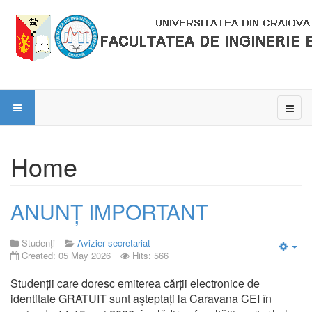
Home
ANUNȚ IMPORTANT
Studenți
Avizier secretariat
Created: 05 May 2026
Hits: 566
Emp
Studenții care doresc emiterea cărții electronice de
identitate GRATUIT sunt așteptați la Caravana CEI în