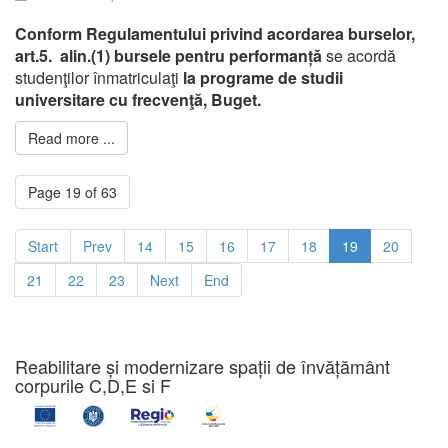
Conform Regulamentului privind acordarea burselor,
art.5. alin.(
1)
bursele pentru performanță
se acordă
studenţilor înmatriculaţi
la programe de studii
universitare cu frecvenţă, Buget.
Read more ...
Page 19 of 63
Start
Prev
14
15
16
17
18
19
20
21
22
23
Next
End
Reabilitare și modernizare spații de învățământ
corpurile C,D,E si F