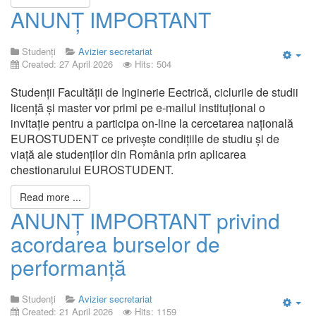
ANUNȚ IMPORTANT
Studenți
Avizier secretariat
Created: 27 April 2026
Hits: 504
Emp
Studenții Facultății de Inginerie Eectrică, ciclurile de studii
licență și master vor primi pe e-mailul instituțional o
invitație pentru a participa on-line la cercetarea națională
EUROSTUDENT ce privește condițiile de studiu și de
viață ale studenților din România prin aplicarea
chestionarului EUROSTUDENT.
Read more ...
ANUNȚ IMPORTANT privind
acordarea burselor de
performanță
Studenți
Avizier secretariat
Created: 21 April 2026
Hits: 1159
Emp