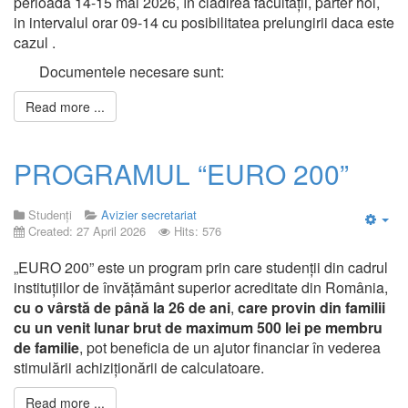
perioada 14-15 mai 2026, în clădirea facultății, parter hol,
in intervalul orar 09-14 cu posibilitatea prelungirii daca este
cazul .
Documentele necesare sunt:
Read more ...
PROGRAMUL “EURO 200”
Studenți
Avizier secretariat
Created: 27 April 2026
Hits: 576
Emp
„EURO 200” este un program prin care studenții din cadrul
instituțiilor de învățământ superior acreditate din România,
cu o vârstă de până la 26 de ani
,
care provin din familii
cu un venit lunar brut de maximum 500 lei pe membru
de familie
, pot beneficia de un ajutor financiar în vederea
stimulării achiziționării de calculatoare.
Read more ...