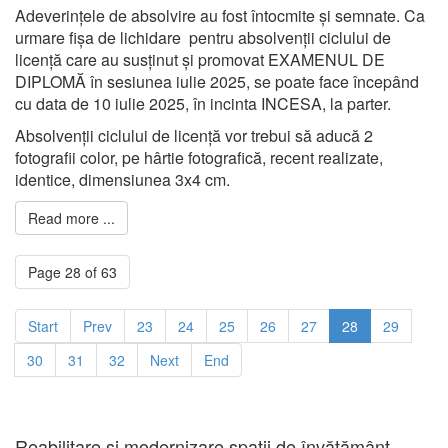
Adeverințele de absolvire au fost întocmite și semnate. Ca
urmare fișa de lichidare pentru absolvenții ciclului de
licență care au susținut și promovat EXAMENUL DE
DIPLOMĂ în sesiunea iulie 2025, se poate face începând
cu data de 10 iulie 2025, în incinta INCESA, la parter.
Absolvenții ciclului de licență vor trebui să aducă 2
fotografii color, pe hârtie fotografică, recent realizate,
identice, dimensiunea 3x4 cm.
Read more ...
Page 28 of 63
Start
Prev
23
24
25
26
27
28
29
30
31
32
Next
End
Reabilitare și modernizare spații de învățământ