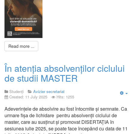
Read more ...
În atenția absolvenților ciclului
de studii MASTER
Studenți
Avizier secretariat
Created: 11 July 2025
Hits: 1255
Emp
Adeverințele de absolvire au fost întocmite și semnate. Ca
urmare fișa de lichidare pentru absolvenții ciclului de
master, care au susținut și promovat DISERTAȚIA în
sesiunea iulie 2025, se poate face începând cu data de 11