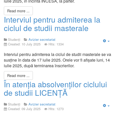
iulie 2025, în incinta INCESA, la parter.
Read more ...
Interviul pentru admiterea la
ciclul de studii masterale
Studenți
Avizier secretariat
Created: 10 July 2025
Hits: 1334
Emp
Interviul pentru admiterea la ciclul de studii masterale se va
susține în data de 17 iulie 2025. Orele vor fi afișate luni, 14
iulie 2025, după terminarea înscrierilor.
Read more ...
În atenția absolvenților ciclului
de studii LICENȚĂ
Studenți
Avizier secretariat
Created: 09 July 2025
Hits: 1273
Emp