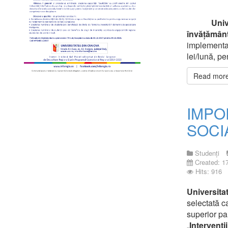
Univ
învățământ
implementa 
lei/lună, pe
Read more 
IMPO
SOCI
Studenți
Created: 1
Hits: 916
Universita
selectată c
superior pa
„
Intervenți