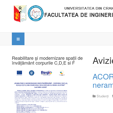
Avizi
Reabilitare și modernizare spații de
învățământ corpurile C,D,E si F
ACOR
neramb
Studenți