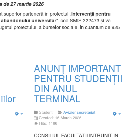
a de 27 martie 2026
t superior parteneră în proiectul „
Intervenții pentru
a abandonului universitar
", cod SMIS 322473 și va
ugetul proiectului, a burselor sociale, în cuantum de 925
ANUNȚ IMPORTANT
PENTRU STUDENȚII
DIN ANUL
iilor
TERMINAL
Studenți
Avizier secretariat
Created: 16 March 2026
Empty
Empty
Hits: 1166
CONSILIUL FACULTĂȚII ÎNTRUNIT ÎN