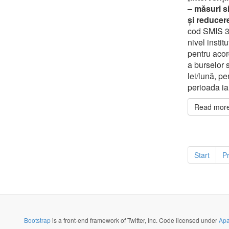
– măsuri s
și reducer
cod SMIS 3
nivel insti
pentru acor
a burselor 
lei/lună, pen
perioada ia
Read more 
Start
P
Bootstrap
is a front-end framework of Twitter, Inc. Code licensed under
Apa