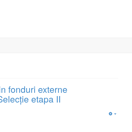
onduri externe
elecție etapa II
Empty