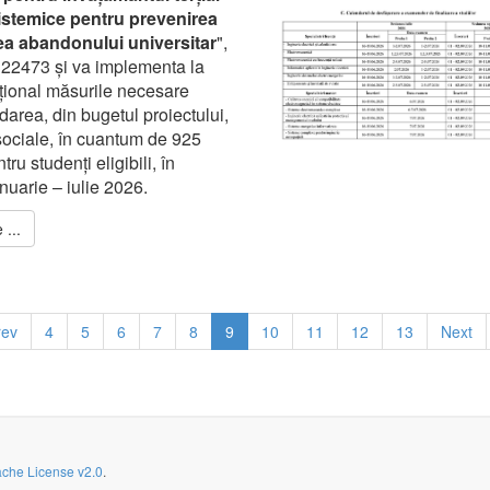
istemice pentru prevenirea
ea abandonului universitar
",
22473 și va implementa la
tuțional măsurile necesare
darea, din bugetul proiectului,
sociale, în cuantum de 925
tru studenți eligibili, în
nuarie – iulie 2026.
...
rev
4
5
6
7
8
9
10
11
12
13
Next
che License v2.0
.