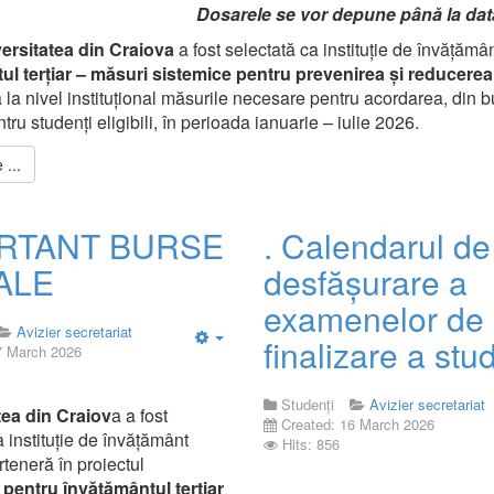
Dosarele se vor depune până la dat
ersitatea din Craiov
a
a fost selectată ca instituție de învățămân
ul terțiar – măsuri sistemice pentru prevenirea și reducere
la nivel instituțional măsurile necesare pentru acordarea, din b
ntru studenți eligibili, în perioada ianuarie – iulie 2026.
...
RTANT BURSE
. Calendarul de
ALE
desfășurare a
examenelor de
Avizier secretariat
finalizare a stud
7 March 2026
Empty
Studenți
Avizier secretariat
tea din Craiov
a a fost
Created: 16 March 2026
a instituție de învățământ
Hits: 856
rteneră în proiectul
i pentru învățământul terțiar