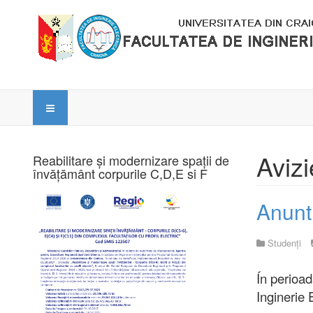
Avizi
Reabilitare și modernizare spații de
învățământ corpurile C,D,E si F
Anunt
Studenți
Ín perioad
Inginerie 