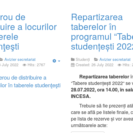
rou de
Repartizarea
buire a locurilor
taberelor în
erele
programul “Tab
ţeşti
studențești 202
Avizier secretariat
Studenți
Avizier secretariat
8 July 2022
Hits: 2767
Created: 26 July 2022
Hits:
Empty
Repartizarea taberelor
î
rou de distribuire a
“Tabere studențești 2022“ se
ilor în taberele studenţeşti
28.07.2022, ora 14.00, în sal
INCESA.
Trebuie să fie prezenți atât
care se află pe listele finale, c
pe lista de rezerve și vor ave
următoarele acte: