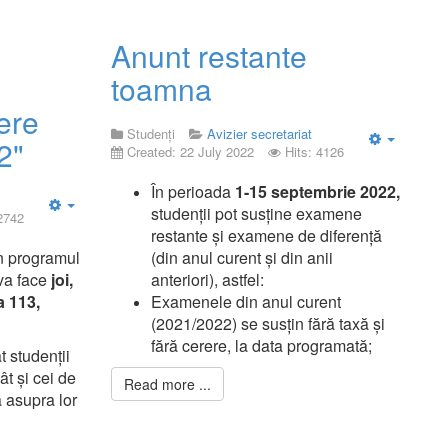
Anunt restante
toamna
ere
Studenți
Avizier secretariat
2"
Created: 22 July 2022
Hits: 4126
Empty
În perioada
1-15 septembrie 2022,
studenții pot susține examene
 2742
Empty
restante și examene de diferență
n programul
(din anul curent și din anii
 va face
joi,
anteriori), astfel:
a 113,
Examenele din anul curent
(2021/2022) se susțin fără taxă și
fără cerere, la data programată;
 studenții
ât și cei de
Read more ...
a asupra lor