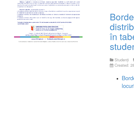
Borde
distri
în tab
studen
Studenți
Created: 2
Borde
locur